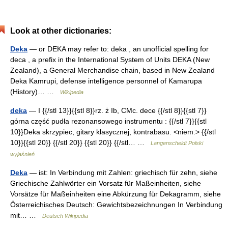
Look at other dictionaries:
Deka
— or DEKA may refer to: deka , an unofficial spelling for
deca , a prefix in the International System of Units DEKA (New
Zealand), a General Merchandise chain, based in New Zealand
Deka Kamrupi, defense intelligence personnel of Kamarupa
(History)… …
Wikipedia
deka
— I {{/stl 13}}{{stl 8}}rz. ż Ib, CMc. dece {{/stl 8}}{{stl 7}}
górna część pudła rezonansowego instrumentu : {{/stl 7}}{{stl
10}}Deka skrzypiec, gitary klasycznej, kontrabasu. <niem.> {{/stl
10}}{{stl 20}} {{/stl 20}} {{stl 20}} {{/stl… …
Langenscheidt Polski
wyjaśnień
Deka
— ist: In Verbindung mit Zahlen: griechisch für zehn, siehe
Griechische Zahlwörter ein Vorsatz für Maßeinheiten, siehe
Vorsätze für Maßeinheiten eine Abkürzung für Dekagramm, siehe
Österreichisches Deutsch: Gewichtsbezeichnungen In Verbindung
mit… …
Deutsch Wikipedia