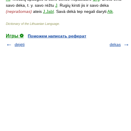
savo dėka, t. y. savo rėžtu
J
.
Rugių kirsti jis ir savo dėka
(neprašomas)
ateis
J.Jabl
.
Savà dėkà tep negali daryti
Alk
.
Dictionary of the Lithuanian Language
.
Игры ⚽
Поможем написать реферат
dėjėti
dėkas