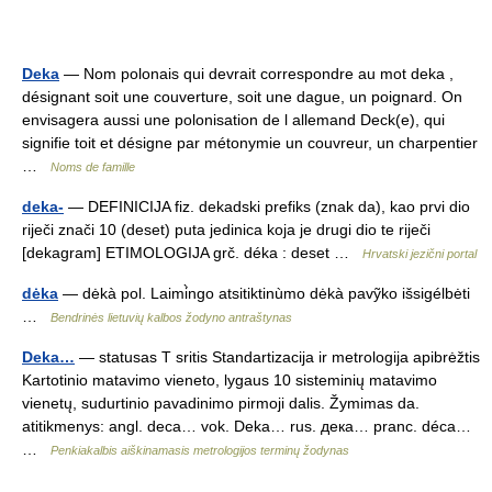
Deka
— Nom polonais qui devrait correspondre au mot deka ,
désignant soit une couverture, soit une dague, un poignard. On
envisagera aussi une polonisation de l allemand Deck(e), qui
signifie toit et désigne par métonymie un couvreur, un charpentier
…
Noms de famille
deka-
— DEFINICIJA fiz. dekadski prefiks (znak da), kao prvi dio
riječi znači 10 (deset) puta jedinica koja je drugi dio te riječi
[dekagram] ETIMOLOGIJA grč. déka : deset …
Hrvatski jezični portal
dėka
— dėkà pol. Laimi̇̀ngo atsitiktinùmo dėkà pavỹko išsigélbėti
…
Bendrinės lietuvių kalbos žodyno antraštynas
Deka…
— statusas T sritis Standartizacija ir metrologija apibrėžtis
Kartotinio matavimo vieneto, lygaus 10 sisteminių matavimo
vienetų, sudurtinio pavadinimo pirmoji dalis. Žymimas da.
atitikmenys: angl. deca… vok. Deka… rus. дека… pranc. déca…
…
Penkiakalbis aiškinamasis metrologijos terminų žodynas