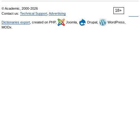
© Academic, 2000-2026
18+
Contact us:
Technical Support
,
Advertising
Dictionaries export
, created on PHP,
Joomla,
Drupal,
WordPress,
MODx.