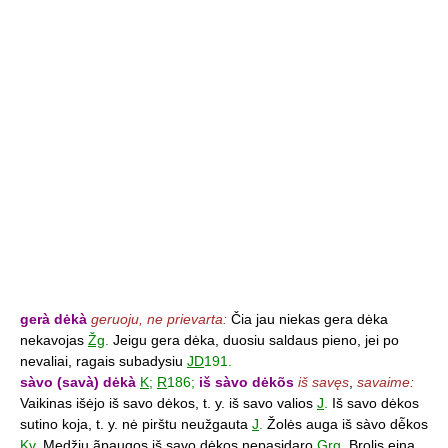
gerà dėkà
geruoju, ne prievarta:
Čia jau niekas gera dėka
nekavojas
Žg
.
Jeigu gera dėka, duosiu saldaus pieno, jei po
nevaliai, ragais subadysiu
JD
191.
sàvo (savà) dėkà
K
;
R
186;
iš sàvo dėkõs
iš savęs
,
savaime:
Vaikinas išėjo iš savo dėkos, t. y. iš savo valios
J
.
Iš savo dėkos
sutino koja, t. y. nė pirštu neužgauta
J
.
Žolės auga iš sàvo dė̃kos
Kv
.
Medžių ãpaugos iš savo dėkos nepasidaro
Grg
.
Brolis eina