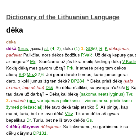
Dictionary of the Lithuanian Language
dėka
dėka
dėkà
(
brus.
дзякa)
sf.
(4, 2),
dė́ka
(1)
1.
SD
50,
R
,
K
dėkojimas,
padėka:
Palikčiau nors dėkos žodžius
P.Vaič
.
Už dė̃ką kepurę gaut
ar negerai?
Mrj
.
Siunčiame už jūs tikrą meilę širdingą dėką
V.Kudir
.
Kokią dė̃ką mes gavom už tą?
Prk
.
Ir atnešė prieg tam dėkos
afierą
BB
2
Moz
32,6.
Jei gerai darote tiemus, kurie jumus gerai
daro, o koki jumus ižg ten dėkà?
DP
284.
^ Dėkà prieš dė̃ką
(kaip
tu man, taip aš tau)
Dkš
.
Su dėka n'atliksi, su pyragu n'užkiši
B
.
Ką
tau davė už darbą? – Dėką kai blėką
(sakoma neatsilyginus)
Tvr
.
2.
malonė
(
ppr.
vartojamas polinksniu – vienas ar su prielinksniu –
žymėti priežasčiai):
Ne tavo dėkà taip atsitiko
Š
.
Aš pinigų, kap
matai, turiu, bet ne tavo dėkà
Vlkv
.
Tik ano dėkà aš gyvas
bepalikau
Dr
.
Turiu, bet ne iš tavo dėkõs
Gs
.
◊ dėkų̃ dãrymas
dėkojimas:
Su linksmumu, su garbinimu ir su
dė̃kų dãrymu
DP
131.