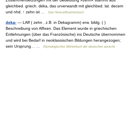
Zusammensetzungen mit der Bedeutung »zehn« stammt aus
gleichbed. griech. déka, das urverwandt mit gleichbed. lat. decem
und nhd. ↑ zehn ist …
Das Herkunftswörterbuch
deka-
— LAff ( zehn , z.B. in Dekagramm) erw. bildg. ( )
Beschreibung von Affixen. Das Element wurde in griechischen
Entlehnungen (über das Französische) ins Deutsche übernommen
und wird bei Bedarf in neoklassischen Bildungen herangezogen;
sein Ursprung… …
Etymologisches Wörterbuch der deutschen sprache