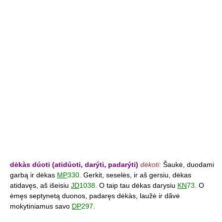
dėkàs dúoti (atidúoti, darýti, padarýti)
dėkoti:
Šaukė, duodami
garbą ir dėkas
MP
330.
Gerkit, seselės, ir aš gersiu, dėkas
atidavęs, aš išeisiu
JD
1038.
O taip tau dėkas darysiu
KN
73.
O
ėmęs septynetą duonos, padaręs dėkàs, laužė ir dãvė
mokytiniamus savo
DP
297.